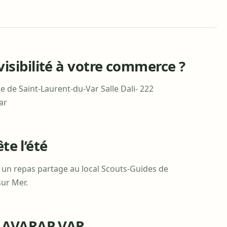
sibilité à votre commerce ?
ie de Saint-Laurent-du-Var Salle Dali- 222
ar
ête l’été
se un repas partage au local Scouts-Guides de
sur Mer.
n AVARAP VAR