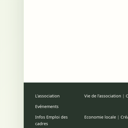
L’association
Vie de l’association
|
C
Evénements
Infos Emploi des
Economie locale
|
Cré
cadres