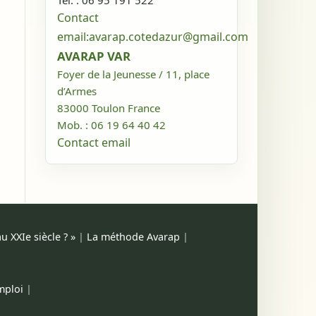
Tél. : 06 95 191 522
Contact
email:
avarap.cotedazur@gmail.com
AVARAP VAR
Foyer de la Jeunesse / 11, place
d’Armes
83000
Toulon
France
Mob. : 06 19 64 40 42
Contact email
 XXIe siècle ? »
|
La méthode Avarap
|
mploi
|