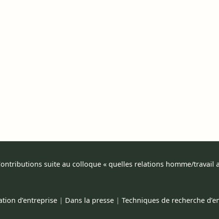
ontributions suite au colloque « quelles relations homme/travail au
ation d’entreprise
|
Dans la presse
|
Techniques de recherche d’e