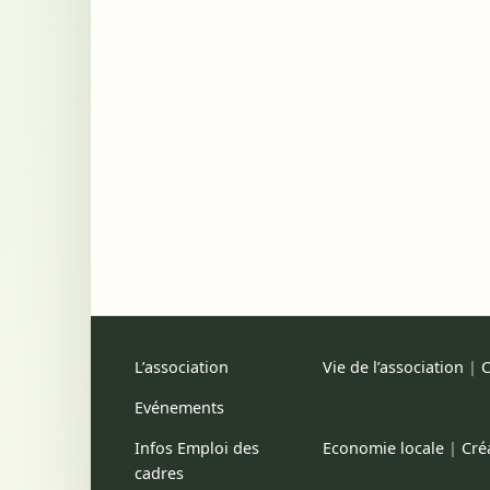
L’association
Vie de l’association
|
C
Evénements
Infos Emploi des
Economie locale
|
Cré
cadres