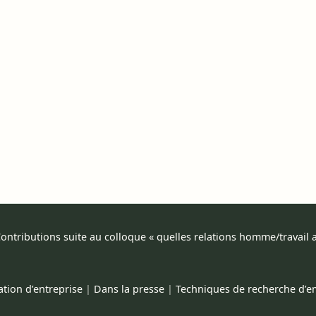
ontributions suite au colloque « quelles relations homme/travail au
ation d’entreprise
|
Dans la presse
|
Techniques de recherche d’e