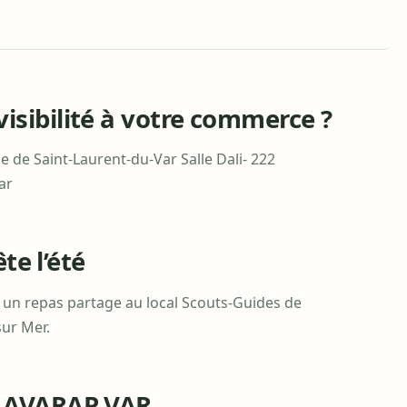
sibilité à votre commerce ?
ie de Saint-Laurent-du-Var Salle Dali- 222
ar
ête l’été
se un repas partage au local Scouts-Guides de
sur Mer.
n AVARAP VAR