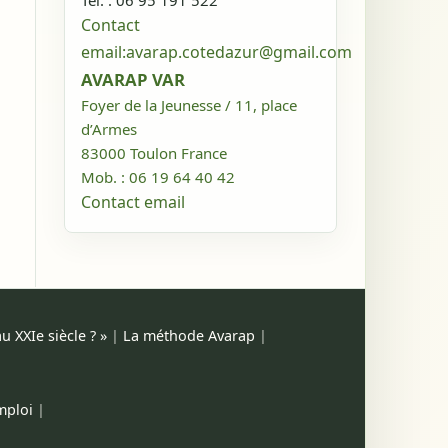
Tél. : 06 95 191 522
Contact
email:
avarap.cotedazur@gmail.com
AVARAP VAR
Foyer de la Jeunesse / 11, place
d’Armes
83000
Toulon
France
Mob. : 06 19 64 40 42
Contact email
 XXIe siècle ? »
|
La méthode Avarap
|
mploi
|